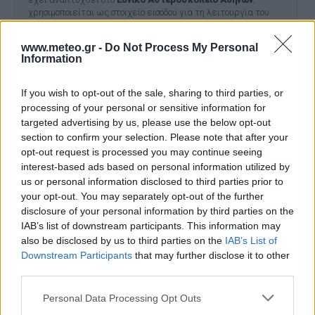
χρησιμοποιείται ως στοιχείο εισόδου για τη λειτουργία του
μοντέλου αέριας ρύπανσης
CAMx
. Στις τιμές δεν
συμπεριλαμβάνονται οι συγκεντρώσεις από μεταφορά
www.meteo.gr -
Do Not Process My Personal
σκόνης.
Information
If you wish to opt-out of the sale, sharing to third parties, or
processing of your personal or sensitive information for
targeted advertising by us, please use the below opt-out
section to confirm your selection. Please note that after your
opt-out request is processed you may continue seeing
interest-based ads based on personal information utilized by
Το έργο χρηματοδοτήθηκε από το Ελληνικό Ίδρυμα Έρευνας
us or personal information disclosed to third parties prior to
και Καινοτομίας (ΕΛΙΔΕΚ) και από τη Γενική Γραμματεία
your opt-out. You may separately opt-out of the further
Έρευνας και Καινοτομίας (ΓΓΕΚ), με αρ. Σύμβασης Έργου 409.
disclosure of your personal information by third parties on the
Το έργο χρηματοδοτήθηκε στο πλαίσιο της Πράξης με τίτλο
IAB’s list of downstream participants. This information may
«ΘΕΣΠΙΑ ΙΙ: ΘΕμελίωση Συνεργιστικών και ολοκληρωμένων
also be disclosed by us to third parties on the
IAB’s List of
μεθοδολογιών και εργαλείων παρακολούθησης, διαχείρισης
Downstream Participants
that may further disclose it to other
και πρόγνωσης Περιβαλλοντικών παραμέτρων και πιέσεων»
και κωδικό MIS 5002517.
third parties.
Personal Data Processing Opt Outs