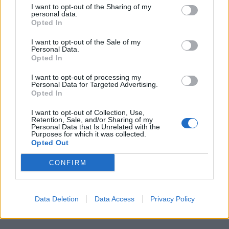
I want to opt-out of the Sharing of my
Ο ΚΑΙΡΟΣ ΤΩΡΑ (LIVE)
personal data.
Opted In
I want to opt-out of the Sale of my
Personal Data.
Opted In
μετεωρολογικοί
χάρτες
meteonow
σταθμοί
κεραυνών
I want to opt-out of processing my
Personal Data for Targeted Advertising.
Opted In
I want to opt-out of Collection, Use,
κάμερες
ο καιρός
ο καιρός
Retention, Sale, and/or Sharing of my
στην Ευρώπη
στον κόσμο
Personal Data that Is Unrelated with the
Purposes for which it was collected.
Opted Out
ΧΑΡΤΕΣ ΠΡΟΓΝΩΣΗΣ
CONFIRM
Data Deletion
Data Access
Privacy Policy
ιστιοπλοϊκοί
χάρτες
χάρτης
χάρτες
κύματος
παραλιών