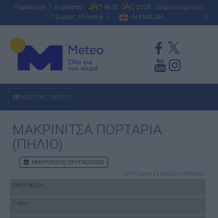
Παρασκευή 7 Αυγούστου
06:32
20:28 - Διάρκεια ημέρας:
13 ώρες, 55 λεπτά |
IN ENGLISH
N
ΚΕΝΤΡΙΚΟ ΜΕΝΟΥ
ΜΑΚΡΙΝΙΤΣΑ ΠΟΡΤΑΡΙΑ
(ΠΗΛΙΟ)
ΗΜΕΡΟΛΟΓΙΟ ΠΡΟΓΝΩΣΕΩΝ
ΕΚΤΥΠΩΣΗ
|
ENGLISH VERSION
ΠΡΟΓΝΩΣΗ
ΓΥΡΗ