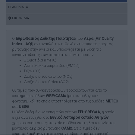
ΓΡΑΦΗΜΑΤΑ
ΕΙΚΟΝΙΔΙΑ
Ο
Ευρωπαϊκός Δείκτης Ποιότητας
του
Αέρα
(
Air Quality
Index
-
AQI
) αντανακλά τον πιθανό αντίκτυπο της αέριας
ρύπανσης στην υγεία και υπολογίζεται με βάση τις
συγκεντρώσεις των παρακάτω πέντε ρύπων:
Σωματίδια (PM10)
Λεπτόκοκκα σωματίδια (PM2.5)
Όζον (O3)
Διοξείδιο του αζώτου (NO2)
Διοξείδιο του θείου (SO2)
Οι τιμές των συγκεντρώσεων τροφοδοτούνται από το
σύστημα μοντέλων
WRF/CAMx
(μετεωρολογικό /
φωτοχημικό), το οποίο υποστηρίζεται από τις ομάδες
ΜΕΤΕΟ
και
UESG
.
Η βάση δεδομένων εκπομπών ρύπων
FEI-GREGAA
, η οποία
έχει αναπτυχθεί στο
Εθνικό Αστεροσκοπείο Αθηνών
,
χρησιμοποιείται ως στοιχείο εισόδου για τη λειτουργία του
μοντέλου αέριας ρύπανσης
CAMx
. Στις τιμές δεν
συμπεριλαμβάνονται οι συγκεντρώσεις από μεταφορά