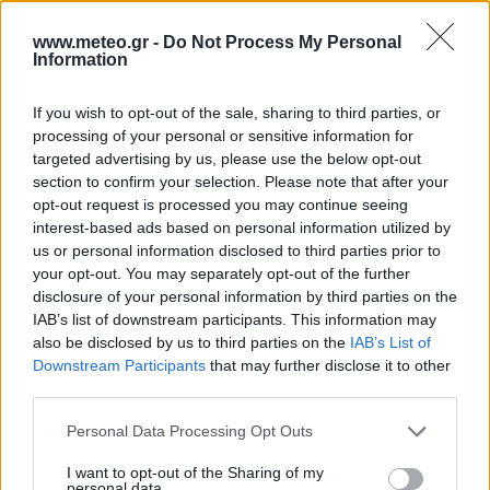
σκόνης.
www.meteo.gr -
Do Not Process My Personal
Information
If you wish to opt-out of the sale, sharing to third parties, or
processing of your personal or sensitive information for
targeted advertising by us, please use the below opt-out
section to confirm your selection. Please note that after your
opt-out request is processed you may continue seeing
Το έργο χρηματοδοτήθηκε από το Ελληνικό Ίδρυμα Έρευνας
interest-based ads based on personal information utilized by
και Καινοτομίας (ΕΛΙΔΕΚ) και από τη Γενική Γραμματεία
us or personal information disclosed to third parties prior to
Έρευνας και Καινοτομίας (ΓΓΕΚ), με αρ. Σύμβασης Έργου 409.
your opt-out. You may separately opt-out of the further
Το έργο χρηματοδοτήθηκε στο πλαίσιο της Πράξης με τίτλο
«ΘΕΣΠΙΑ ΙΙ: ΘΕμελίωση Συνεργιστικών και ολοκληρωμένων
disclosure of your personal information by third parties on the
μεθοδολογιών και εργαλείων παρακολούθησης, διαχείρισης
IAB’s list of downstream participants. This information may
και πρόγνωσης Περιβαλλοντικών παραμέτρων και πιέσεων»
also be disclosed by us to third parties on the
IAB’s List of
και κωδικό MIS 5002517.
Downstream Participants
that may further disclose it to other
third parties.
Personal Data Processing Opt Outs
Ο ΚΑΙΡΟΣ ΤΩΡΑ (LIVE)
I want to opt-out of the Sharing of my
personal data.