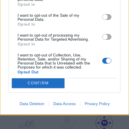
Opted In
I want to opt-out of the Sale of my
μετεωρολογικοί
χάρτες
meteonow
Personal Data.
σταθμοί
κεραυνών
Opted In
I want to opt-out of processing my
Personal Data for Targeted Advertising.
Opted In
κάμερες
ο καιρός
ο καιρός
στην Ευρώπη
στον κόσμο
I want to opt-out of Collection, Use,
Retention, Sale, and/or Sharing of my
Personal Data that Is Unrelated with the
ΧΑΡΤΕΣ ΠΡΟΓΝΩΣΗΣ
Purposes for which it was collected.
Opted Out
CONFIRM
ιστιοπλοϊκοί
χάρτες
χάρτης
Data Deletion
Data Access
Privacy Policy
χάρτες
κύματος
παραλιών