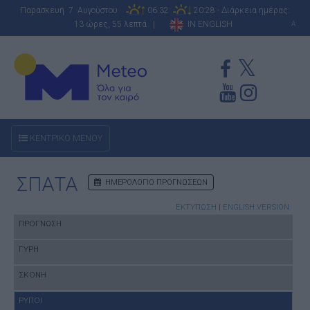
Παρασκευή 7 Αυγούστου
06:32
20:28 - Διάρκεια ημέρας:
13 ώρες, 55 λεπτά |
IN ENGLISH
A
ΚΕΝΤΡΙΚΟ ΜΕΝΟΥ
ΣΠΑΤΑ
ΗΜΕΡΟΛΟΓΙΟ ΠΡΟΓΝΩΣΕΩΝ
ΕΚΤΥΠΩΣΗ
|
ENGLISH VERSION
ΠΡΟΓΝΩΣΗ
ΓΥΡΗ
ΣΚΟΝΗ
ΡΥΠΟΙ