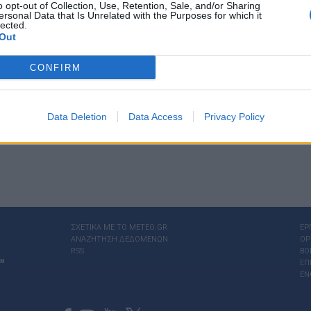
o opt-out of Collection, Use, Retention, Sale, and/or Sharing
Αστρονο
ersonal Data that Is Unrelated with the Purposes for which it
lected.
Out
CONFIRM
Data Deletion
Data Access
Privacy Policy
ΣΧΕΤΙΚΑ ΜΕ ΤΟ ΜΕΤΕΟ.GR
ΕΡ
ΑΝΑΖΗΤΗΣΗ ΔΕΔΟΜΕΝΩΝ
ΟΡ
RSS
ΒΟ
ΕΠ
EN