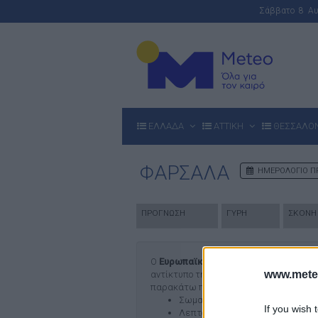
Σάββατο 8 Α
ΕΛΛΑΔΑ
ΑΤΤΙΚΗ
ΘΕΣΣΑΛΟ
ΦΑΡΣΑΛΑ
ΗΜΕΡΟΛΟΓΙΟ Π
ΠΡΟΓΝΩΣΗ
ΓΥΡΗ
ΣΚΟΝΗ
Ο
Ευρωπαϊκός Δείκτης Ποιότητας
το
www.mete
αντίκτυπο της αέριας ρύπανσης στην υγ
παρακάτω πέντε ρύπων:
Σωματίδια (PM10)
If you wish 
Λεπτόκοκκα σωματίδια (PM2.5)