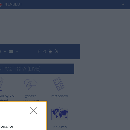
IN ENGLISH
A
Σ
ΑΙΡΟΣ ΤΩΡΑ (LIVE)
ολογικοί
χάρτες
meteonow
αθμοί
κεραυνών
sonal or
μερες
ο καιρός
ο καιρός