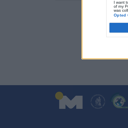
I want t
of my P
was col
Opted 