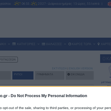
υγούστου
06:33
20:27 - Διάρκεια ημέρας: 13 ώρες, 53 λεπτά |
ΝΙΚΗ
ΚΑΤΗΓΟΡΙΕΣ
ΘΑΛΑΣΣΕΣ
ΚΑΙΡΟΣ ΤΩΡΑ
ΧΑΡΤΕ
Ο Κ
ΡΟΓΝΩΣΕΩΝ
ΕΚΤΥΠΩΣΗ
|
ENGLISH VERSION
ΡΥΠΟΙ
ΓΡΑΦΗΜΑΤΑ
ΕΙΚΟΝΙΔΙΑ
μετεωρ
στ
υ
Αέρα
(
Air Quality Index
-
AQI
) αντανακλά τον πιθανό
o.gr -
Do Not Process My Personal Information
εία και υπολογίζεται με βάση τις συγκεντρώσεις των
to opt-out of the sale, sharing to third parties, or processing of your per
κά