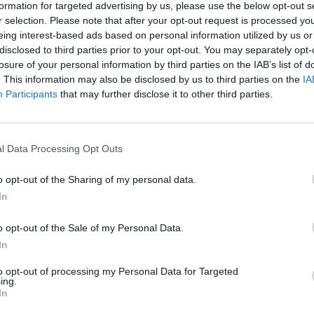
formation for targeted advertising by us, please use the below opt-out s
r selection. Please note that after your opt-out request is processed y
ΧΑΡ
eing interest-based ads based on personal information utilized by us or
disclosed to third parties prior to your opt-out. You may separately opt-
ούνται από το σύστημα μοντέλων
WRF/CAMx
(μετεωρολογικό
losure of your personal information by third parties on the IAB’s list of
από τις ομάδες
ΜΕΤΕΟ
και
UESG
.
I-GREGAA
, η οποία έχει αναπτυχθεί στο
Εθνικό
. This information may also be disclosed by us to third parties on the
IA
ται ως στοιχείο εισόδου για τη λειτουργία του μοντέλου
Participants
that may further disclose it to other third parties.
εν συμπεριλαμβάνονται οι συγκεντρώσεις από μεταφορά
ιστι
χά
l Data Processing Opt Outs
o opt-out of the Sharing of my personal data.
In
χάρτε
o opt-out of the Sale of my Personal Data.
In
κό Ίδρυμα Έρευνας και Καινοτομίας (ΕΛΙΔΕΚ) και από τη
ίας (ΓΓΕΚ), με αρ. Σύμβασης Έργου 409.
Σελήν
ης Πράξης με τίτλο «ΘΕΣΠΙΑ ΙΙ: ΘΕμελίωση Συνεργιστικών και
to opt-out of processing my Personal Data for Targeted
Φάση:
ing.
λείων παρακολούθησης, διαχείρισης και πρόγνωσης
Επόμε
In
εων» και κωδικό MIS 5002517.
Παρασ
2026