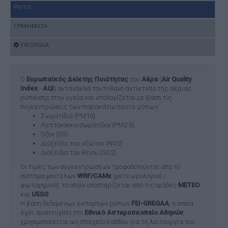
ΡΥΠΟΙ
ΓΡΑΦΗΜΑΤΑ
ΕΙΚΟΝΙΔΙΑ
Ο
Ευρωπαϊκός Δείκτης Ποιότητας
του
Αέρα
(
Air Quality
Index
-
AQI
) αντανακλά τον πιθανό αντίκτυπο της αέριας
ρύπανσης στην υγεία και υπολογίζεται με βάση τις
συγκεντρώσεις των παρακάτω πέντε ρύπων:
Σωματίδια (PM10)
Λεπτόκοκκα σωματίδια (PM2.5)
Όζον (O3)
Διοξείδιο του αζώτου (NO2)
Διοξείδιο του θείου (SO2)
Οι τιμές των συγκεντρώσεων τροφοδοτούνται από το
σύστημα μοντέλων
WRF/CAMx
(μετεωρολογικό /
φωτοχημικό), το οποίο υποστηρίζεται από τις ομάδες
ΜΕΤΕΟ
και
UESG
.
Η βάση δεδομένων εκπομπών ρύπων
FEI-GREGAA
, η οποία
έχει αναπτυχθεί στο
Εθνικό Αστεροσκοπείο Αθηνών
,
χρησιμοποιείται ως στοιχείο εισόδου για τη λειτουργία του