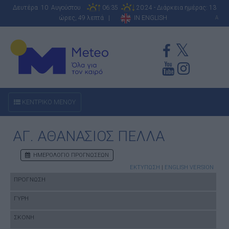
Δευτέρα 10 Αυγούστου
06:35
20:24 - Διάρκεια ημέρας: 13
ώρες, 49 λεπτά |
IN ENGLISH
A
ΚΕΝΤΡΙΚΟ ΜΕΝΟΥ
ΑΓ. ΑΘΑΝΑΣΙΟΣ ΠΕΛΛΑ
ΗΜΕΡΟΛΟΓΙΟ ΠΡΟΓΝΩΣΕΩΝ
ΕΚΤΥΠΩΣΗ
|
ENGLISH VERSION
ΠΡΟΓΝΩΣΗ
ΓΥΡΗ
ΣΚΟΝΗ