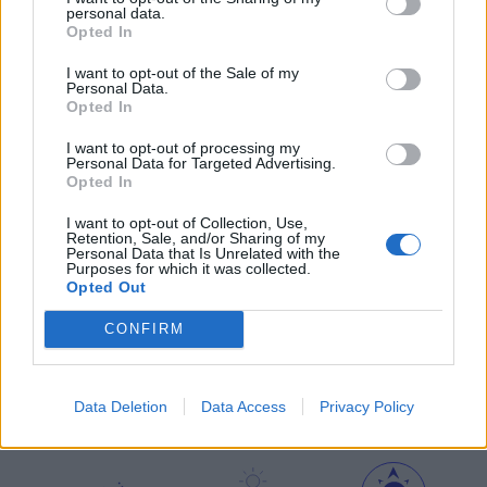
personal data.
Opted In
I want to opt-out of the Sale of my
Personal Data.
μετεωρολογικοί
χάρτες
meteonow
Opted In
σταθμοί
κεραυνών
I want to opt-out of processing my
Personal Data for Targeted Advertising.
Opted In
κάμερες
ο καιρός
ο καιρός
I want to opt-out of Collection, Use,
στην Ευρώπη
στον κόσμο
Retention, Sale, and/or Sharing of my
Personal Data that Is Unrelated with the
Purposes for which it was collected.
ΧΑΡΤΕΣ ΠΡΟΓΝΩΣΗΣ
Opted Out
CONFIRM
ιστιοπλοϊκοί
χάρτες
χάρτης
Data Deletion
Data Access
Privacy Policy
χάρτες
κύματος
παραλιών