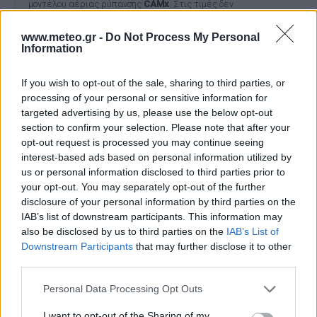
μοντέλου αέριας ρύπανσης
CAMx
. Στις τιμές δεν
συμπεριλαμβάνονται οι συγκεντρώσεις από μεταφορά
σκόνης.
www.meteo.gr -
Do Not Process My Personal
Information
If you wish to opt-out of the sale, sharing to third parties, or
processing of your personal or sensitive information for
targeted advertising by us, please use the below opt-out
section to confirm your selection. Please note that after your
opt-out request is processed you may continue seeing
interest-based ads based on personal information utilized by
Το έργο χρηματοδοτήθηκε από το Ελληνικό Ίδρυμα Έρευνας
us or personal information disclosed to third parties prior to
και Καινοτομίας (ΕΛΙΔΕΚ) και από τη Γενική Γραμματεία
Έρευνας και Καινοτομίας (ΓΓΕΚ), με αρ. Σύμβασης Έργου 409.
your opt-out. You may separately opt-out of the further
Το έργο χρηματοδοτήθηκε στο πλαίσιο της Πράξης με τίτλο
disclosure of your personal information by third parties on the
«ΘΕΣΠΙΑ ΙΙ: ΘΕμελίωση Συνεργιστικών και ολοκληρωμένων
IAB’s list of downstream participants. This information may
μεθοδολογιών και εργαλείων παρακολούθησης, διαχείρισης
also be disclosed by us to third parties on the
IAB’s List of
και πρόγνωσης Περιβαλλοντικών παραμέτρων και πιέσεων»
Downstream Participants
that may further disclose it to other
και κωδικό MIS 5002517.
third parties.
Personal Data Processing Opt Outs
Ο ΚΑΙΡΟΣ ΤΩΡΑ (LIVE)
I want to opt-out of the Sharing of my