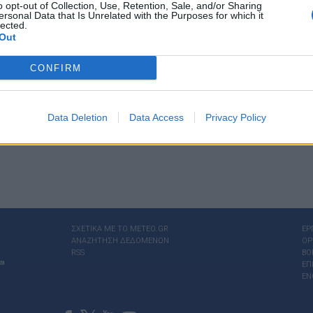
o opt-out of Collection, Use, Retention, Sale, and/or Sharing
Αστρονο
ersonal Data that Is Unrelated with the Purposes for which it
lected.
Out
CONFIRM
Data Deletion
Data Access
Privacy Policy
ΣΧΕΤΙΚΑ ΜΕ ΤΟ ΜΕΤΕΟ.GR
ΕΡ
ΑΝΑΖΗΤΗΣΗ ΔΕΔΟΜΕΝΩΝ
ΟΡ
RSS
ΒΟ
ΕΠ
EN