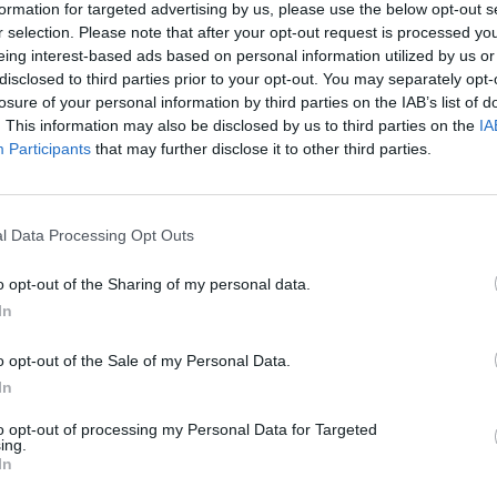
formation for targeted advertising by us, please use the below opt-out s
r selection. Please note that after your opt-out request is processed y
ΧΑΡ
eing interest-based ads based on personal information utilized by us or
disclosed to third parties prior to your opt-out. You may separately opt-
ούνται από το σύστημα μοντέλων
WRF/CAMx
(μετεωρολογικό
losure of your personal information by third parties on the IAB’s list of
από τις ομάδες
ΜΕΤΕΟ
και
UESG
.
I-GREGAA
, η οποία έχει αναπτυχθεί στο
Εθνικό
. This information may also be disclosed by us to third parties on the
IA
ται ως στοιχείο εισόδου για τη λειτουργία του μοντέλου
Participants
that may further disclose it to other third parties.
εν συμπεριλαμβάνονται οι συγκεντρώσεις από μεταφορά
ιστι
χά
l Data Processing Opt Outs
o opt-out of the Sharing of my personal data.
In
χάρτε
o opt-out of the Sale of my Personal Data.
In
κό Ίδρυμα Έρευνας και Καινοτομίας (ΕΛΙΔΕΚ) και από τη
ίας (ΓΓΕΚ), με αρ. Σύμβασης Έργου 409.
Σελήν
ης Πράξης με τίτλο «ΘΕΣΠΙΑ ΙΙ: ΘΕμελίωση Συνεργιστικών και
to opt-out of processing my Personal Data for Targeted
Φάση:
ing.
λείων παρακολούθησης, διαχείρισης και πρόγνωσης
Επόμε
In
εων» και κωδικό MIS 5002517.
Παρασ
2026