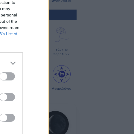
στην Ευρώπη
στον κόσμο
ection to
ou may
ΤΕΣ ΠΡΟΓΝΩΣΗΣ
 personal
out of the
 downstream
B’s List of
οπλοϊκοί
χάρτες
χάρτης
ρτες
κύματος
παραλιών
ς σκόνης
χάρτες
Ανεμολόγιο
UV
24 ημερών
η:
Παλαιός Μηνίσκος
νη Πανσέληνος:
κευή, 28 Αυγούστου