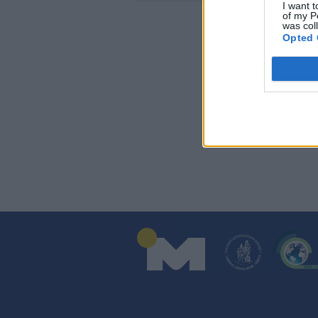
I want t
of my P
was col
Opted 