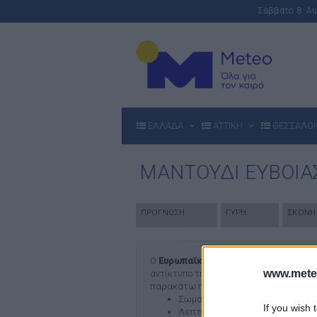
Σάββατο 8 Α
ΕΛΛΑΔΑ
ΑΤΤΙΚΗ
ΘΕΣΣΑΛΟ
ΜΑΝΤΟΥΔΙ ΕΥΒΟΙΑ
ΠΡΟΓΝΩΣΗ
ΓΥΡΗ
ΣΚΟΝΗ
Ο
Ευρωπαϊκός Δείκτης Ποιότητας
το
www.mete
αντίκτυπο της αέριας ρύπανσης στην υγ
παρακάτω πέντε ρύπων:
Σωματίδια (PM10)
If you wish 
Λεπτόκοκκα σωματίδια (PM2.5)