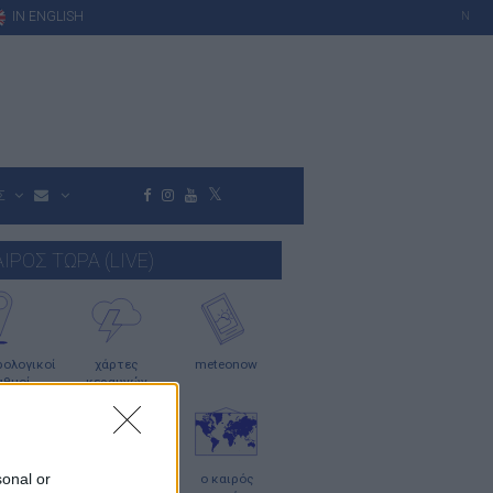
IN ENGLISH
N
Σ
ΑΙΡΟΣ ΤΩΡΑ (LIVE)
ολογικοί
χάρτες
meteonow
αθμοί
κεραυνών
sonal or
μερες
ο καιρός
ο καιρός