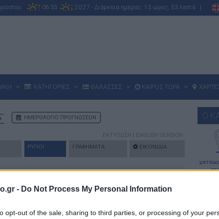
υγούστου
06:33
20:27 - Διάρκεια ημέρας: 13 ώρες, 53 λεπτά |
ΝΙΚΗ
ΚΑΤΗΓΟΡΙΕΣ
ΘΑΛΑΣΣΕΣ
ΚΑΙΡΟΣ ΤΩΡΑ
ΧΑΡΤΕ
Ο Κ
Σ
ΗΜΕΡΟΛΟΓΙΟ ΠΡΟΓΝΩΣΕΩΝ
ΕΚΤΥΠΩΣΗ
|
ENGLISH VERSION
ΡΥΠΟΙ
ΓΡΑΦΗΜΑΤΑ
ΕΙΚΟΝΙΔΙΑ
μετεωρ
στ
υ
Αέρα
(
Air Quality Index
-
AQI
) αντανακλά τον πιθανό
o.gr -
Do Not Process My Personal Information
εία και υπολογίζεται με βάση τις συγκεντρώσεις των
to opt-out of the sale, sharing to third parties, or processing of your per
κά