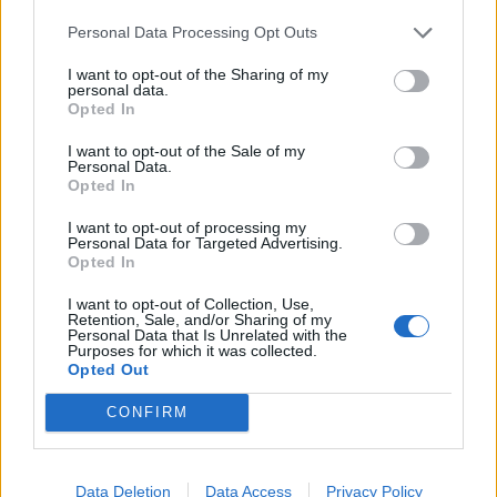
χάρτες σκόνης
χάρτες
Ανεμολόγιο
Personal Data Processing Opt Outs
UV
I want to opt-out of the Sharing of my
personal data.
24 ημερών
Opted In
Σελήνη:
Παλαιός Μηνίσκος
Φάση:
I want to opt-out of the Sale of my
Επόμενη Πανσέληνος:
Personal Data.
Παρασκευή, 28 Αυγούστου 2026
Opted In
Αστρονομικό ημερολόγιο
I want to opt-out of processing my
Personal Data for Targeted Advertising.
Opted In
I want to opt-out of Collection, Use,
Retention, Sale, and/or Sharing of my
Personal Data that Is Unrelated with the
Purposes for which it was collected.
Opted Out
CONFIRM
Data Deletion
Data Access
Privacy Policy