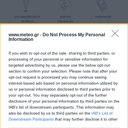
μετεωρολογικοί
χάρτες
meteonow
σταθμοί
κεραυνών
www.meteo.gr -
Do Not Process My Personal
Information
κάμερες
ο καιρός
ο καιρός
στην Ευρώπη
στον κόσμο
If you wish to opt-out of the sale, sharing to third parties, or
processing of your personal or sensitive information for
ΧΑΡΤΕΣ ΠΡΟΓΝΩΣΗΣ
targeted advertising by us, please use the below opt-out
section to confirm your selection. Please note that after your
opt-out request is processed you may continue seeing
interest-based ads based on personal information utilized by
us or personal information disclosed to third parties prior to
your opt-out. You may separately opt-out of the further
ιστιοπλοϊκοί
χάρτες
χάρτης
disclosure of your personal information by third parties on the
χάρτες
κύματος
παραλιών
IAB’s list of downstream participants. This information may
also be disclosed by us to third parties on the
IAB’s List of
Downstream Participants
that may further disclose it to other
third parties.