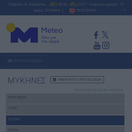
Σάββατο 8 Αυγούστου
06:33
20:27 - Διάρκεια ημέρας: 13
ώρες, 53 λεπτά |
IN ENGLISH
N
ΚΕΝΤΡΙΚΟ ΜΕΝΟΥ
ΜΥΚΗΝΕΣ
ΗΜΕΡΟΛΟΓΙΟ ΠΡΟΓΝΩΣΕΩΝ
ΕΚΤΥΠΩΣΗ
|
ENGLISH VERSION
ΠΡΟΓΝΩΣΗ
ΓΥΡΗ
ΣΚΟΝΗ
ΡΥΠΟΙ