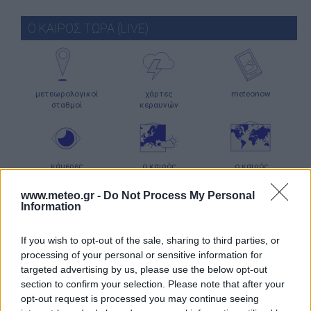
Ο ΚΑΙΡΟΣ ΤΩΡΑ (LIVE)
μετεωρολογικοί
χάρτες
meteonow
σταθμοί
κεραυνών
κάμερες
ο καιρός
ο καιρός
στην Ευρώπη
στον κόσμο
www.meteo.gr -
Do Not Process My Personal
Information
ΧΑΡΤΕΣ ΠΡΟΓΝΩΣΗΣ
If you wish to opt-out of the sale, sharing to third parties, or
processing of your personal or sensitive information for
targeted advertising by us, please use the below opt-out
section to confirm your selection. Please note that after your
ιστιοπλοϊκοί
χάρτες
χάρτης
opt-out request is processed you may continue seeing
χάρτες
κύματος
παραλιών