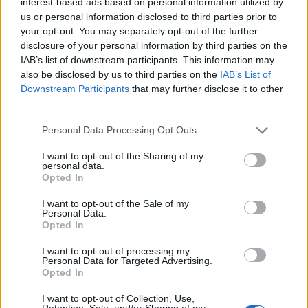
interest-based ads based on personal information utilized by
us or personal information disclosed to third parties prior to
your opt-out. You may separately opt-out of the further
disclosure of your personal information by third parties on the
IAB’s list of downstream participants. This information may
χάρτες σκόνης
χάρτες
Ανεμολόγιο
also be disclosed by us to third parties on the
IAB’s List of
UV
Downstream Participants
that may further disclose it to other
third parties.
ΣΥΝΘΗΚΕΣ ΚΟΛΥΜΒΗΣΗΣ
Personal Data Processing Opt Outs
για Σάββατο, 8/8: 12:00
Παραλία Κορινού
I want to opt-out of the Sharing of my
personal data.
Πατήστε
εδώ
για να δείτε τον χάρτη των παραλιών
Opted In
24 ημερών
Σελήνη:
I want to opt-out of the Sale of my
Personal Data.
Παλαιός Μηνίσκος
Φάση:
Opted In
Επόμενη Πανσέληνος:
Παρασκευή, 28 Αυγούστου 2026
I want to opt-out of processing my
Αστρονομικό ημερολόγιο
Personal Data for Targeted Advertising.
Opted In
I want to opt-out of Collection, Use,
Retention, Sale, and/or Sharing of my