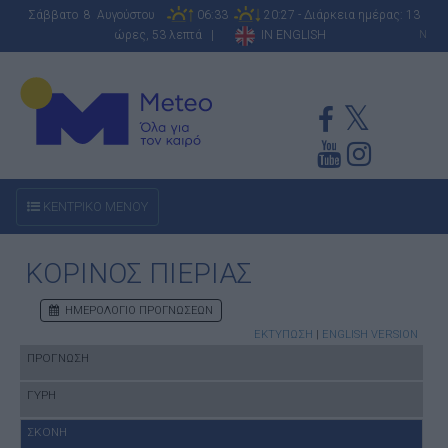
Σάββατο 8 Αυγούστου
06:33
20:27 - Διάρκεια ημέρας: 13
ώρες, 53 λεπτά |
IN ENGLISH
N
ΚΕΝΤΡΙΚΟ ΜΕΝΟΥ
ΚΟΡΙΝΟΣ ΠΙΕΡΙΑΣ
ΗΜΕΡΟΛΟΓΙΟ ΠΡΟΓΝΩΣΕΩΝ
ΕΚΤΥΠΩΣΗ
|
ENGLISH VERSION
ΠΡΟΓΝΩΣΗ
ΓΥΡΗ
ΣΚΟΝΗ