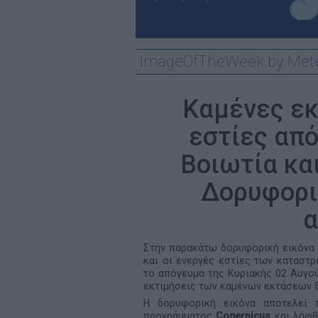
ImageOfTheWeek by Mete
Καμένες εκ
εστίες από
Βοιωτία και
Δορυφορι
Στην παρακάτω δορυφορική εικόνα 
και οι ενεργές εστίες των καταστ
το απόγευμα της Κυριακής 02 Αυγού
εκτιμήσεις των καμένων εκτάσεων ξ
Η δορυφορική εικόνα αποτελεί
προγράμματος
Copernicus
και λήφθ