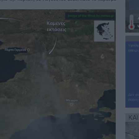
Υψηλέ
ηπειρ
Δεν α
σκόνη
ΚΑ