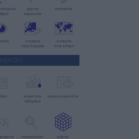
ολογικοί
χάρτες
meteonow
αθμοί
κεραυνών
μερες
ο καιρός
ο καιρός
στην Ευρώπη
στον κόσμο
ΗΜΕΡΩΣΗ
ρθρα
κλιματικά
καιρικά γεγονότα
δεδομένα
graphics
meteosearch
ειδικές