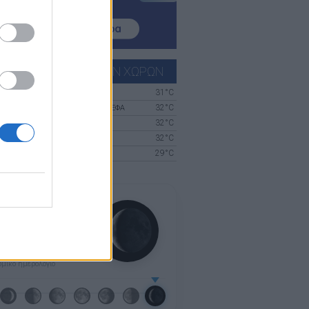
ΓΝΩΣΕΙΣ ΓΕΙΤΟΝΙΚΩΝ ΧΩΡΩΝ
31°C
ΝΗ
ΚΑΘΑΡΟΣ
32°C
ΣΆΝ
ΛΙΓΑ ΣΥΝΝΕΦΑ
32°C
ΚΑΘΑΡΟΣ
32°C
ΝΟΎΠΟΛΗ
ΚΑΘΑΡΟΣ
29°C
ΤΗΡΙ-ΜΠΊΤΟΛΑ
ΚΑΘΑΡΟΣ
εδώ
για περισσότερες πόλεις
24 ημερών
η:
Παλαιός Μηνίσκος
νη Πανσέληνος:
κευή, 28 Αυγούστου
μικό ημερολόγιο