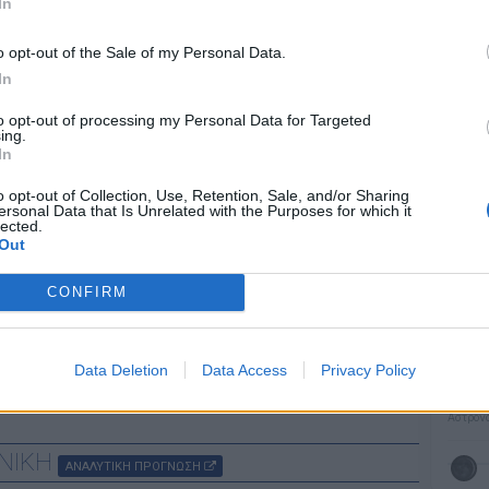
In
30
o opt-out of the Sale of my Personal Data.
In
ΠΡΟ
to opt-out of processing my Personal Data for Targeted
32
ing.
28
ΣΜΎΡ
In
ΕΛΜΠΑ
o opt-out of Collection, Use, Retention, Sale, and/or Sharing
ΑΪΒΑΛΊ
ersonal Data that Is Unrelated with the Purposes for which it
31
ΑΔΡΙΑ
lected.
Out
ΜΟΝΑΣ
Πατήστε
CONFIRM
Leaflet
Σελήν
:
longitude:
Φάση:
Επόμε
Data Deletion
Data Access
Privacy Policy
Παρασ
 ΚΕΝΤΡΟ
ΑΝΑΛΥΤΙΚΗ ΠΡΟΓΝΩΣΗ
2026
Αστρονο
ΟΝΙΚΗ
ΑΝΑΛΥΤΙΚΗ ΠΡΟΓΝΩΣΗ