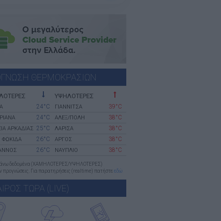
ΓΝΩΣΗ ΘΕΡΜΟΚΡΑΣΙΩΝ
ΛΟΤΕΡΕΣ
ΥΨΗΛΟΤΕΡΕΣ
24°C
39°C
Α
ΓΙΑΝΝΙΤΣΑ
24°C
38°C
ΡΙΑΝΑ
ΑΛΕΞ/ΠΟΛΗ
25°C
38°C
ΙΑ ΑΡΚΑΔΙΑΣ
ΛΑΡΙΣΑ
26°C
38°C
 ΦΩΚΙΔΑ
ΑΡΓΟΣ
26°C
38°C
ΙΑΝΝΟΣ
ΝΑΥΠΛΙΟ
πάνω δεδομένα (ΧΑΜΗΛΟΤΕΡΕΣ/ΥΨΗΛΟΤΕΡΕΣ)
 προγνώσεις. Για παρατηρήσεις (realtime) πατήστε
εδώ
ΑΙΡΟΣ ΤΩΡΑ (LIVE)