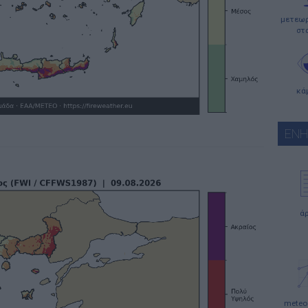
μετεωρ
στ
κά
ΕΝ
ά
meteo