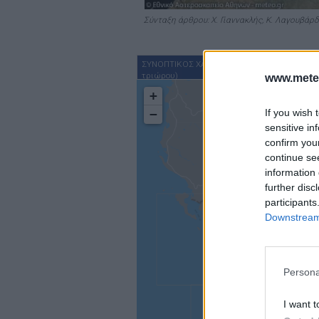
Σύνταξη άρθρου: Χ. Γιαννακλής, Κ. Λαγουβάρ
ΣΥΝΟΠΤΙΚΟΣ ΧΑΡΤΗΣ ΠΡΟΓΝΩΣΗΣ (επόμενου
τριώρου)
www.mete
+
If you wish 
−
sensitive in
33
confirm you
continue se
information 
further disc
participants
33
38
Downstream 
Persona
35
I want t