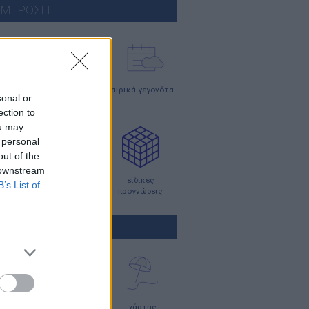
ΗΜΕΡΩΣΗ
ρθρα
κλιματικά
καιρικά γεγονότα
sonal or
δεδομένα
ection to
ou may
 personal
out of the
 downstream
graphics
meteosearch
ειδικές
B’s List of
προγνώσεις
ΤΕΣ ΠΡΟΓΝΩΣΗΣ
οπλοϊκοί
χάρτες
χάρτης