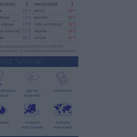
ΛΟΤΕΡΕΣ
ΥΨΗΛΟΤΕΡΕΣ
25°C
39°C
Α
ΑΡΓΟΣ
25°C
39°C
ΡΙΑΝΑ
ΝΑΥΠΛΙΟ
27°C
39°C
 ΦΩΚΙΔΑ
ΤΟΛΟ ΑΡΓΟΛΙΔΑΣ
27°C
39°C
ΙΑ ΑΡΚΑΔΙΑΣ
ΑΒΔΗΡΑ
28°C
39°C
ΒΟ
ΣΚΥΔΡΑ
πάνω δεδομένα (ΧΑΜΗΛΟΤΕΡΕΣ/ΥΨΗΛΟΤΕΡΕΣ)
 προγνώσεις. Για παρατηρήσεις (realtime) πατήστε
εδώ
ΑΙΡΟΣ ΤΩΡΑ (LIVE)
ολογικοί
χάρτες
meteonow
αθμοί
κεραυνών
μερες
ο καιρός
ο καιρός
στην Ευρώπη
στον κόσμο