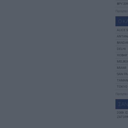
ΒΡΥΞΈ
Πατήστε
Ο Κ
ALICE 
ANTAN
BANDAR
DELHI
HOBAR
MELBO
MIAMI
SAN F
TAMAN
TOKYO
Πατήστε
ΣΑΝ
2009: 
ΖΑΓΟΡΆ