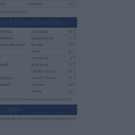
23°C
ΛΛΕΣ
ΚΑΘΑΡΟΣ
εδώ
για περισσότερα
ΑΙΡΟΣ ΣΤΟΝ ΚΟΣΜΟ ΤΩΡΑ
25°C
SPRINGS
AUSTRALIA
22°C
ANARIVO
MADAGASCAR
31°C
 SERI BEGAWAN
BRUNEI
32°C
INDIA
9°C
T
AUSTRALIA
12°C
URNE
AUSTRALIA
28°C
UNITED STATES
14°C
RANCISCO
UNITED STATES
34°C
RASSET
ALGERIA
25°C
JAPAN
εδώ
για να δείτε τον παγκόσμιο μετεωρολογικό χάρτη
 ΣHΜΕΡΑ
ΙΣΧΥΡΈΣ ΒΡΟΧΈΣ ΣΤΟ ΠΉΛΙΟ ΜΕ 63 ΧΙΛΙΟΣΤΆ ΣΤΗ
.