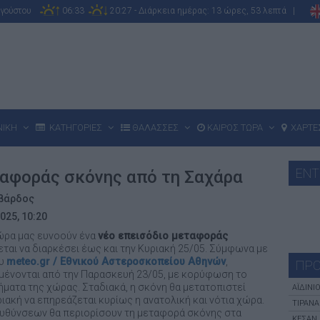
υγούστου
06:33
20:27 - Διάρκεια ημέρας: 13 ώρες, 53 λεπτά |
ΝΙΚΗ
ΚΑΤΗΓΟΡΙΕΣ
ΘΑΛΑΣΣΕΣ
ΚΑΙΡΟΣ ΤΩΡΑ
ΧΑΡΤΕ
ΕΝΤ
ταφοράς σκόνης από τη Σαχάρα
υβάρδος
025, 10:20
χώρα μας ευνοούν ένα
νέο επεισόδιο μεταφοράς
εται να διαρκέσει έως και την Κυριακή 25/05. Σύμφωνα με
ου
meteo.gr / Εθνικού Αστεροσκοπείου Αθηνών
,
ΠΡΟ
μένονται από την Παρασκευή 23/05, με κορύφωση το
ήματα της χώρας. Σταδιακά, η σκόνη θα μετατοπιστεί
ΑΪΔΊΝΙ
ιακή να επηρεάζεται κυρίως η ανατολική και νότια χώρα.
ΤΊΡΑΝΑ
ιευθύνσεων θα περιορίσουν τη μεταφορά σκόνης στα
ΚΕΣΆΝ