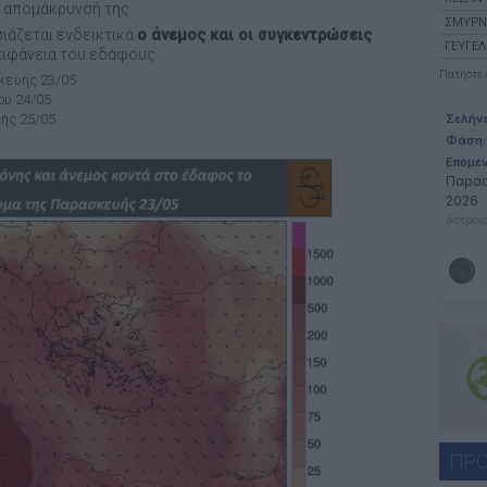
ν απομάκρυνσή της.
ΣΜΎΡ
ιάζεται ενδεικτικά
ο άνεμος και οι συγκεντρώσεις
ΓΕΥΓΕ
πιφάνεια του εδάφους:
Πατήστε
κευής 23/05
ου 24/05
ής 25/05
Σελήν
Φάση:
Επόμε
Παρασ
2026
Αστρονο
ΠΡΟ