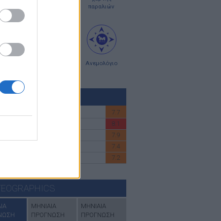
ρτες
κύματος
παραλιών
ς σκόνης
χάρτες
Ανεμολόγιο
UV
ΚΤΗΣ UV
7.7
ΕΡΕΑ-ATTIKH
8.1
 ΚΡΗΤΗ
7.9
ΚΥΚΛΑΔΕΣ
7.4
ΑΝΗΣΑ
7.2
ΙΚΗ
εδώ
για να δέιτε όλες τις περιοχές
EOGRAPHICS
ΙΑ
ΜΗΝΙΑΙΑ
ΜΗΝΙΑΙΑ
ΝΩΣΗ
ΠΡΟΓΝΩΣΗ
ΠΡΟΓΝΩΣΗ