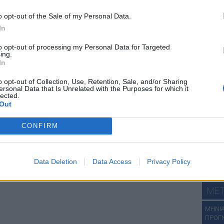
χά
o opt-out of the Sale of my Personal Data.
In
to opt-out of processing my Personal Data for Targeted
ing.
In
χάρτε
o opt-out of Collection, Use, Retention, Sale, and/or Sharing
ersonal Data that Is Unrelated with the Purposes for which it
ων.
lected.
ΔΕΙ
Out
ΑN. ΣΤ
ΑΝΑΤ.
CONFIRM
ΑΝΑΤ. 
ΔΩΔΕΚ
ΧΑΛΚΙΔ
Data Deletion
Data Access
Privacy Policy
Πατήστε
MET
ΜΗΝΙΑ
ΠΡΟΓ