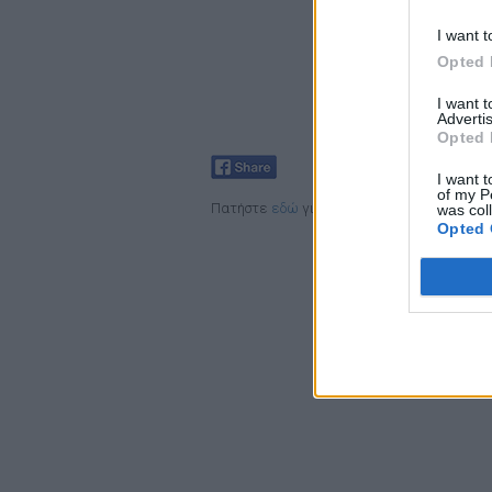
I want t
Opted 
I want 
Advertis
Opted 
I want t
of my P
Πατήστε
εδώ
για να δείτε το αρχείο άρθρ
was col
Opted 