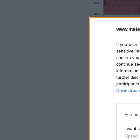
www.mete
If you wish 
sensitive in
confirm you
continue se
information 
further disc
participants
Downstream 
Persona
I want t
Opted 