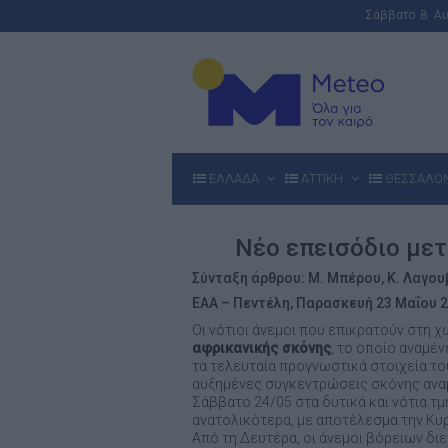
Σάββατο 8 Α
ΕΛΛΑΔΑ
ΑΤΤΙΚΗ
ΘΕΣΣΑΛΟ
Νέο επεισόδιο με
Σύνταξη άρθρου: Μ. Μπέρου, Κ. Λαγο
ΕΑΑ – Πεντέλη, Παρασκευή 23 Μαΐου 2
Οι νότιοι άνεμοι που επικρατούν στη 
αφρικανικής σκόνης
, το οποίο αναμέν
τα τελευταία προγνωστικά στοιχεία τ
αυξημένες συγκεντρώσεις σκόνης ανα
Σάββατο 24/05 στα δυτικά και νότια τμ
ανατολικότερα, με αποτέλεσμα την Κυρ
Από τη Δευτέρα, οι άνεμοι βόρειων δ