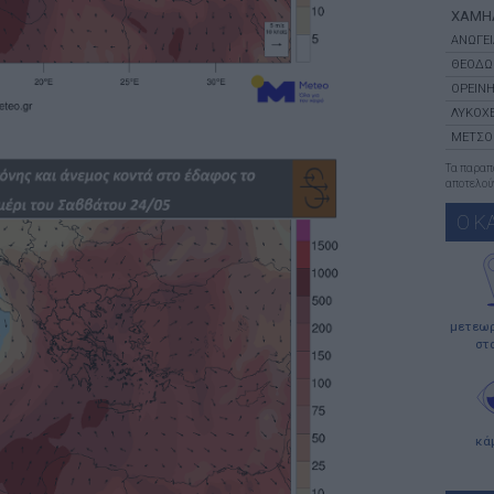
ΧΑΜΗ
ΑΝΩΓΕΙ
ΘΕΟΔΩ
ΟΡΕΙΝΗ
ΛΥΚΟΧΕ
ΜΕΤΣΟ
Τα παρα
αποτελούν
Ο Κ
μετεωρ
στ
κά