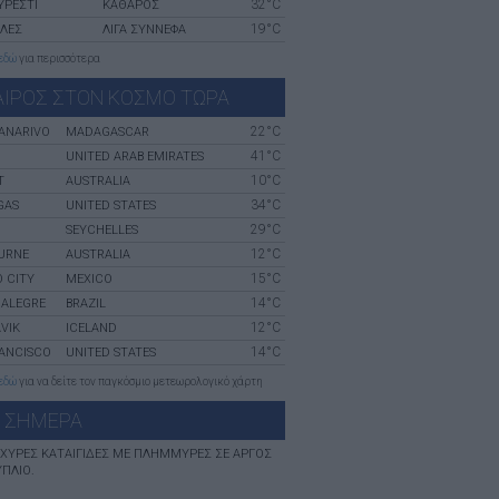
32°C
ΥΡΈΣΤΙ
ΚΑΘΑΡΟΣ
19°C
ΛΛΕΣ
ΛΙΓΑ ΣΥΝΝΕΦΑ
εδώ
για περισσότερα
ΑΙΡΟΣ ΣΤΟΝ ΚΟΣΜΟ ΤΩΡΑ
22°C
ANARIVO
MADAGASCAR
41°C
UNITED ARAB EMIRATES
10°C
T
AUSTRALIA
34°C
GAS
UNITED STATES
29°C
SEYCHELLES
12°C
URNE
AUSTRALIA
15°C
 CITY
MEXICO
14°C
 ALEGRE
BRAZIL
12°C
VIK
ICELAND
14°C
RANCISCO
UNITED STATES
εδώ
για να δείτε τον παγκόσμιο μετεωρολογικό χάρτη
 ΣHΜΕΡΑ
ΙΣΧΥΡΈΣ ΚΑΤΑΙΓΊΔΕΣ ΜΕ ΠΛΗΜΜΎΡΕΣ ΣΕ ΑΡΓΟΣ
ΎΠΛΙΟ.