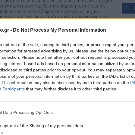
α αυτά του υπεδάφους είναι κρίσιμα για την ανάπτυξη και
ών και αντικατοπτρίζει την επίδραση του υετού, την
ΕΝ
ιήθησης νερού στο έδαφος σε ένα σχετικά μεγάλο
σία σε αυτά είναι αρκετά κάτω από τα κανονικά για την
ιοχής, αυτό συνεπάγεται συνθήκες (σχετικής) ξηρασίας
για τις καλλιέργειες
.
o.gr -
Do Not Process My Personal Information
ασίας αυτά έχουν
σχετική και όχι απόλυτη έννοια
.
εδάφους σε σχέση με τις μέσες συνθήκες της περιόδου
ά
to opt-out of the sale, sharing to third parties, or processing of your per
 αν η εδαφική υγρασία είναι αρκετά χαμηλή για τα
formation for targeted advertising by us, please use the below opt-out s
ένη περίοδο του έτους, τότε ενδέχεται να έχουμε έως
α) χωρίς να είναι τελείως ξερό το έδαφος. Παρομοίως, αν
r selection. Please note that after your opt-out request is processed y
ηλή σε απόλυτο βαθμό, αλλά σε κανονικά για την εποχή
eing interest-based ads based on personal information utilized by us or
κες ξηρασίας (ο δείκτης SSMI είναι ελαφρώς αρνητικός ή
disclosed to third parties prior to your opt-out. You may separately opt-
τι ελλείψει επιτόπιων παρατηρήσεων οι τιμές εδαφικής
losure of your personal information by third parties on the IAB’s list of
υμένου μοντέλου για την επιφάνεια της Γης (ERA5-Land)
. This information may also be disclosed by us to third parties on the
IA
meteo
ν αποκλίσεις από τις πραγματικές συνθήκες.
Participants
that may further disclose it to other third parties.
ΧΑΡ
l Data Processing Opt Outs
o opt-out of the Sharing of my personal data.
In