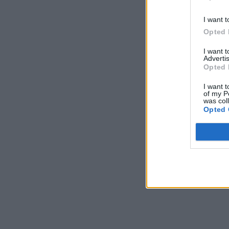
I want t
Opted 
I want 
Advertis
Opted 
I want t
of my P
was col
Opted 