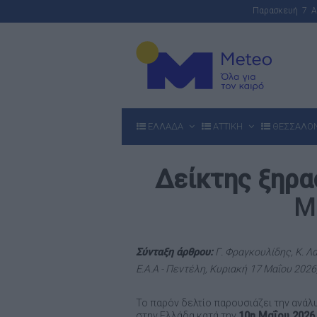
Παρασκευή 7 
ΕΛΛΑΔΑ
ΑΤΤΙΚΗ
ΘΕΣΣΑΛΟ
Δείκτης ξηρα
Μ
Σύνταξη άρθρου:
Γ. Φραγκουλίδης, Κ. Λ
Ε.Α.Α - Πεντέλη, Κυριακή
17 Μαΐου 2026,
Το παρόν δελτίο παρουσιάζει την ανάλ
στην Ελλάδα κατά την
10η Μαΐου
2026