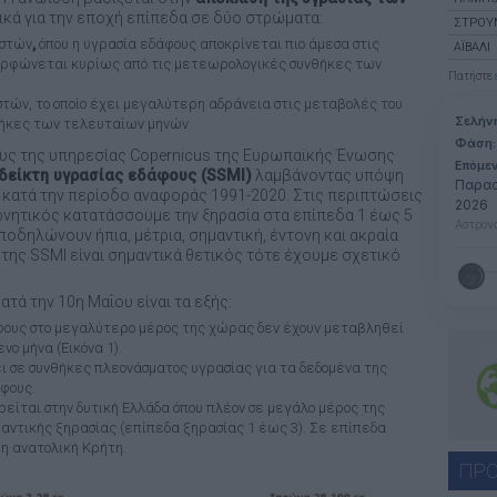
ικά για την εποχή επίπεδα σε δύο στρώματα:
ΣΤΡΟΎ
οστών
,
όπου η υγρασία εδάφους αποκρίνεται πιο άμεσα στις
ΑΪΒΑΛΊ
ορφώνεται κυρίως από τις μετεωρολογικές συνθήκες των
Πατήστε
στών, το οποίο έχει μεγαλύτερη αδράνεια στις μεταβολές του
Σελήν
νθήκες των τελευταίων μηνών
Φάση:
υς της υπηρεσίας Copernicus της Ευρωπαϊκής Ένωσης
Επόμε
δείκτη υγρασίας εδάφους (
SSMI
)
λαμβάνοντας υπόψη
Παρασ
 κατά την περίοδο αναφοράς 1991-2020. Στις περιπτώσεις
2026
αρνητικός κατατάσσουμε την ξηρασία στα επίπεδα 1 έως 5
Αστρονο
ποδηλώνουν ήπια, μέτρια, σημαντική, έντονη και ακραία
κτης SSMI είναι σημαντικά θετικός τότε έχουμε σχετικό
ατά την 10η Μαΐου είναι τα εξής:
φους στο μεγαλύτερο μέρος της χώρας δεν έχουν μεταβληθεί
νο μήνα (Εικόνα 1).
 σε συνθήκες πλεονάσματος υγρασίας για τα δεδομένα της
φους.
είται στην δυτική Ελλάδα όπου πλέον σε μεγάλο μέρος της
αντικής ξηρασίας (επίπεδα ξηρασίας 1 έως 3). Σε επίπεδα
 η ανατολική Κρήτη.
ΠΡΟ