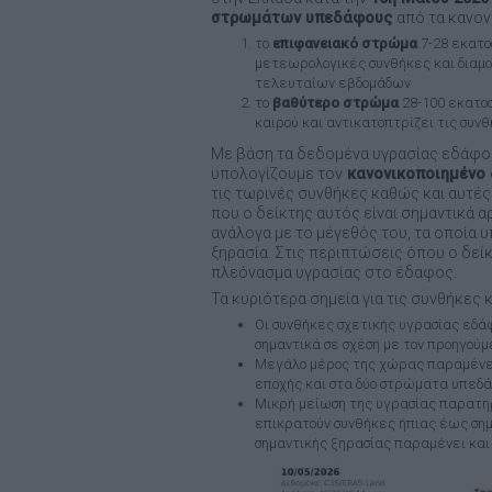
στρωμάτων υπεδάφους
από τα κανον
το
επιφανειακό στρώμα
7-28 εκατ
μετεωρολογικές συνθήκες και διαμ
τελευταίων εβδομάδων
το
βαθύτερο στρώμα
28-100 εκατο
καιρού και αντικατοπτρίζει τις συ
Με βάση τα δεδομένα υγρασίας εδάφο
υπολογίζουμε τον
κανονικοποιημένο 
τις τωρινές συνθήκες καθώς και αυτές
που ο δείκτης αυτός είναι σημαντικά 
ανάλογα με το μέγεθός του, τα οποία υ
ξηρασία. Στις περιπτώσεις όπου ο δεί
πλεόνασμα υγρασίας στο έδαφος.
Τα κυριότερα σημεία για τις συνθήκες κ
Οι συνθήκες σχετικής υγρασίας εδά
σημαντικά σε σχέση με τον προηγούμε
Μεγάλο μέρος της χώρας παραμένει
εποχής και στα δύο στρώματα υπεδά
Μικρή μείωση της υγρασίας παρατηρ
επικρατούν συνθήκες ήπιας έως σημ
σημαντικής ξηρασίας παραμένει και