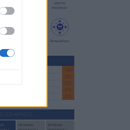
οπλοϊκοί
χάρτες
χάρτης
ρτες
κύματος
παραλιών
ς σκόνης
χάρτες
Ανεμολόγιο
UV
ΚΤΗΣ UV
7.8
ΕΡΕΑ-ATTIKH
7.9
 ΚΡΗΤΗ
7.5
ΚΥΚΛΑΔΕΣ
7.4
ΑΝΗΣΑ
7.2
ΙΚΗ
εδώ
για να δέιτε όλες τις περιοχές
EOGRAPHICS
ΙΑ
ΜΗΝΙΑΙΑ
ΜΗΝΙΑΙΑ