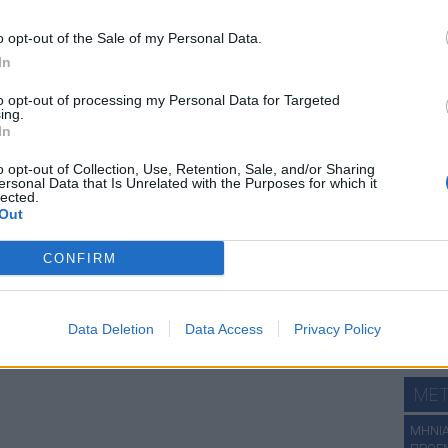
ιστι
χά
o opt-out of the Sale of my Personal Data.
In
to opt-out of processing my Personal Data for Targeted
ing.
In
χάρτε
o opt-out of Collection, Use, Retention, Sale, and/or Sharing
ersonal Data that Is Unrelated with the Purposes for which it
lected.
ΔΕΙ
Out
ΑN. ΣΤ
CONFIRM
ΑΝΑΤ.
ΑΝΑΤ. 
ΔΩΔΕΚ
Data Deletion
Data Access
Privacy Policy
ΧΑΛΚΙΔ
Πατήστε
MET
ΜΗΝΙΑ