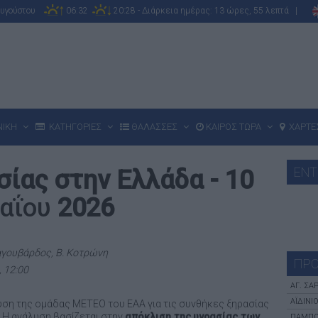
Αυγούστου
06:32
20:28 - Διάρκεια ημέρας: 13 ώρες, 55 λεπτά |
ΝΙΚΗ
ΚΑΤΗΓΟΡΙΕΣ
ΘΑΛΑΣΣΕΣ
ΚΑΙΡΟΣ ΤΩΡΑ
ΧΑΡΤΕ
ΕΝΤ
σίας στην Ελλάδα - 10
αΐου
2026
αγουβάρδος, Β. Κοτρώνη
ΠΡΟ
 12:00
ΑΓ. ΣΑ
ΑΪΔΊΝΙ
υση της ομάδας ΜΕΤΕΟ του ΕΑΑ για τις συνθήκες ξηρασίας
. Η ανάλυση βασίζεται στην
απόκλιση της
υγρασίας των
ΠΑΜΠΌ