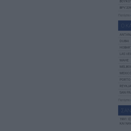
ΒΟΥΚΟ
ΒΡΥΞΈ
Πατήστε
Ο Κ
ANTAN
DUBAI
HOBAR
LAS VE
MAHE
MELBO
MEXICO
PORTO
REYKJA
SAN F
Πατήστε
ΣΑΝ
1991: 
ΚΑΙ ΝΑ