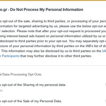
o.gr -
Do Not Process My Personal Information
ΧΑΡ
ούνται από το σύστημα μοντέλων
WRF/CAMx
(μετεωρολογικό
to opt-out of the sale, sharing to third parties, or processing of your per
από τις ομάδες
ΜΕΤΕΟ
και
UESG
.
formation for targeted advertising by us, please use the below opt-out s
I-GREGAA
, η οποία έχει αναπτυχθεί στο
Εθνικό
ται ως στοιχείο εισόδου για τη λειτουργία του μοντέλου
r selection. Please note that after your opt-out request is processed y
εν συμπεριλαμβάνονται οι συγκεντρώσεις από μεταφορά
eing interest-based ads based on personal information utilized by us or
ιστι
disclosed to third parties prior to your opt-out. You may separately opt-
χά
losure of your personal information by third parties on the IAB’s list of
. This information may also be disclosed by us to third parties on the
IA
Participants
that may further disclose it to other third parties.
χάρτε
l Data Processing Opt Outs
κό Ίδρυμα Έρευνας και Καινοτομίας (ΕΛΙΔΕΚ) και από τη
o opt-out of the Sharing of my personal data.
ΣΥΝ
ίας (ΓΓΕΚ), με αρ. Σύμβασης Έργου 409.
In
ης Πράξης με τίτλο «ΘΕΣΠΙΑ ΙΙ: ΘΕμελίωση Συνεργιστικών και
λείων παρακολούθησης, διαχείρισης και πρόγνωσης
εων» και κωδικό MIS 5002517.
Άγιος Α
o opt-out of the Sale of my Personal Data.