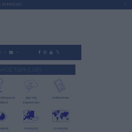
IN ENGLISH
A
Σ
ΑΙΡΟΣ ΤΩΡΑ (LIVE)
ολογικοί
χάρτες
meteonow
αθμοί
κεραυνών
μερες
ο καιρός
ο καιρός