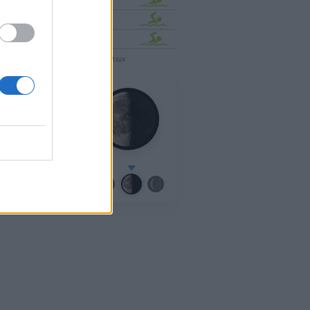
έργιος
εδώ
για να δείτε τον χάρτη των παραλιών
22 ημερών
η:
Τελευταίο Τέταρτο
νη Πανσέληνος:
κευή, 28 Αυγούστου
μικό ημερολόγιο