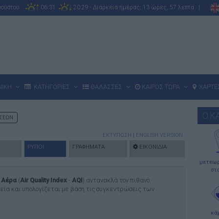
υγούστου
06:31
20:29 - Διάρκεια ημέρας: 13 ώρες, 57 λεπτά |
ΝΙΚΗ
ΚΑΤΗΓΟΡΙΕΣ
ΘΑΛΑΣΣΕΣ
ΚΑΙΡΟΣ ΤΩΡΑ
ΧΑΡΤΕ
Ο Κ
ΣΕΩΝ
ΕΚΤΥΠΩΣΗ
|
ENGLISH VERSION
ΡΥΠΟΙ
ΓΡΑΦΗΜΑΤΑ
ΕΙΚΟΝΙΔΙΑ
μετεωρ
στ
υ
Αέρα
(
Air Quality Index
-
AQI
) αντανακλά τον πιθανό
εία και υπολογίζεται με βάση τις συγκεντρώσεις των
κά