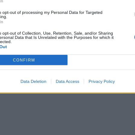
Άγιος Σ
In
Έριστος
to opt-out of processing my Personal Data for Targeted
ing.
Πλάκα
In
Πατήστε
o opt-out of Collection, Use, Retention, Sale, and/or Sharing
ersonal Data that Is Unrelated with the Purposes for which it
Σελήν
lected.
Φάση:
Out
Επόμε
Παρασ
CONFIRM
2026
Αστρονο
Data Deletion
Data Access
Privacy Policy