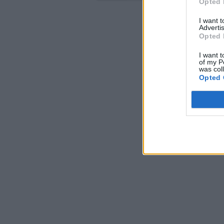
Opted 
I want 
Advertis
Opted 
I want t
of my P
was col
Opted 