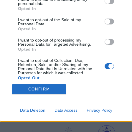
personal data.
Opted In
I want to opt-out of the Sale of my
Personal Data.
μετεωρολογικοί
χάρτες
meteonow
Opted In
σταθμοί
κεραυνών
I want to opt-out of processing my
Personal Data for Targeted Advertising.
Opted In
κάμερες
ο καιρός
ο καιρός
I want to opt-out of Collection, Use,
στην Ευρώπη
στον κόσμο
Retention, Sale, and/or Sharing of my
Personal Data that Is Unrelated with the
Purposes for which it was collected.
ΧΑΡΤΕΣ ΠΡΟΓΝΩΣΗΣ
Opted Out
CONFIRM
ιστιοπλοϊκοί
χάρτες
χάρτης
Data Deletion
Data Access
Privacy Policy
χάρτες
κύματος
παραλιών