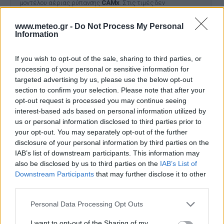
μοντέλου αέριας ρύπανσης
CAMx
. Στις τιμές δεν
συμπεριλαμβάνονται οι συγκεντρώσεις από μεταφορά
σκόνης.
www.meteo.gr -
Do Not Process My Personal
Information
If you wish to opt-out of the sale, sharing to third parties, or
processing of your personal or sensitive information for
targeted advertising by us, please use the below opt-out
section to confirm your selection. Please note that after your
opt-out request is processed you may continue seeing
interest-based ads based on personal information utilized by
Το έργο χρηματοδοτήθηκε από το Ελληνικό Ίδρυμα Έρευνας
us or personal information disclosed to third parties prior to
και Καινοτομίας (ΕΛΙΔΕΚ) και από τη Γενική Γραμματεία
Έρευνας και Καινοτομίας (ΓΓΕΚ), με αρ. Σύμβασης Έργου 409.
your opt-out. You may separately opt-out of the further
Το έργο χρηματοδοτήθηκε στο πλαίσιο της Πράξης με τίτλο
disclosure of your personal information by third parties on the
«ΘΕΣΠΙΑ ΙΙ: ΘΕμελίωση Συνεργιστικών και ολοκληρωμένων
IAB’s list of downstream participants. This information may
μεθοδολογιών και εργαλείων παρακολούθησης, διαχείρισης
also be disclosed by us to third parties on the
IAB’s List of
και πρόγνωσης Περιβαλλοντικών παραμέτρων και πιέσεων»
Downstream Participants
that may further disclose it to other
και κωδικό MIS 5002517.
third parties.
Personal Data Processing Opt Outs
Ο ΚΑΙΡΟΣ ΤΩΡΑ (LIVE)
I want to opt-out of the Sharing of my