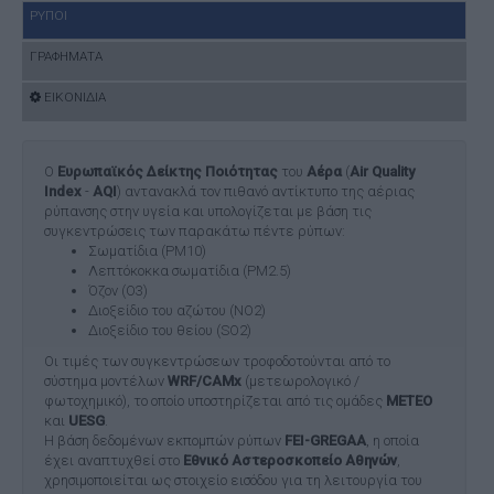
ΡΥΠΟΙ
ΓΡΑΦΗΜΑΤΑ
ΕΙΚΟΝΙΔΙΑ
Ο
Ευρωπαϊκός Δείκτης Ποιότητας
του
Αέρα
(
Air Quality
Index
-
AQI
) αντανακλά τον πιθανό αντίκτυπο της αέριας
ρύπανσης στην υγεία και υπολογίζεται με βάση τις
συγκεντρώσεις των παρακάτω πέντε ρύπων:
Σωματίδια (PM10)
Λεπτόκοκκα σωματίδια (PM2.5)
Όζον (O3)
Διοξείδιο του αζώτου (NO2)
Διοξείδιο του θείου (SO2)
Οι τιμές των συγκεντρώσεων τροφοδοτούνται από το
σύστημα μοντέλων
WRF/CAMx
(μετεωρολογικό /
φωτοχημικό), το οποίο υποστηρίζεται από τις ομάδες
ΜΕΤΕΟ
και
UESG
.
Η βάση δεδομένων εκπομπών ρύπων
FEI-GREGAA
, η οποία
έχει αναπτυχθεί στο
Εθνικό Αστεροσκοπείο Αθηνών
,
χρησιμοποιείται ως στοιχείο εισόδου για τη λειτουργία του