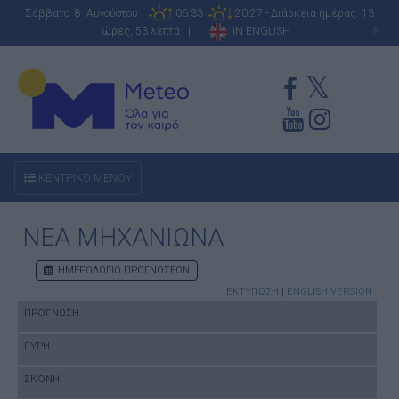
Σάββατο 8 Αυγούστου
06:33
20:27 - Διάρκεια ημέρας: 13
ώρες, 53 λεπτά |
IN ENGLISH
N
ΚΕΝΤΡΙΚΟ ΜΕΝΟΥ
ΝΕΑ ΜΗΧΑΝΙΩΝΑ
ΗΜΕΡΟΛΟΓΙΟ ΠΡΟΓΝΩΣΕΩΝ
ΕΚΤΥΠΩΣΗ
|
ENGLISH VERSION
ΠΡΟΓΝΩΣΗ
ΓΥΡΗ
ΣΚΟΝΗ