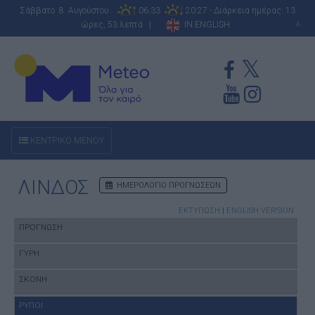
Σάββατο 8 Αυγούστου
06:33
20:27 - Διάρκεια ημέρας: 13
ώρες, 53 λεπτά |
IN ENGLISH
A
ΚΕΝΤΡΙΚΟ ΜΕΝΟΥ
ΛΙΝΔΟΣ
ΗΜΕΡΟΛΟΓΙΟ ΠΡΟΓΝΩΣΕΩΝ
ΕΚΤΥΠΩΣΗ
|
ENGLISH VERSION
ΠΡΟΓΝΩΣΗ
ΓΥΡΗ
ΣΚΟΝΗ
ΡΥΠΟΙ