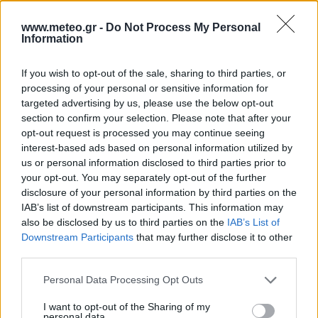
σκόνης.
www.meteo.gr -
Do Not Process My Personal
Information
If you wish to opt-out of the sale, sharing to third parties, or
processing of your personal or sensitive information for
targeted advertising by us, please use the below opt-out
section to confirm your selection. Please note that after your
opt-out request is processed you may continue seeing
Το έργο χρηματοδοτήθηκε από το Ελληνικό Ίδρυμα Έρευνας
interest-based ads based on personal information utilized by
και Καινοτομίας (ΕΛΙΔΕΚ) και από τη Γενική Γραμματεία
us or personal information disclosed to third parties prior to
Έρευνας και Καινοτομίας (ΓΓΕΚ), με αρ. Σύμβασης Έργου 409.
your opt-out. You may separately opt-out of the further
Το έργο χρηματοδοτήθηκε στο πλαίσιο της Πράξης με τίτλο
«ΘΕΣΠΙΑ ΙΙ: ΘΕμελίωση Συνεργιστικών και ολοκληρωμένων
disclosure of your personal information by third parties on the
μεθοδολογιών και εργαλείων παρακολούθησης, διαχείρισης
IAB’s list of downstream participants. This information may
και πρόγνωσης Περιβαλλοντικών παραμέτρων και πιέσεων»
also be disclosed by us to third parties on the
IAB’s List of
και κωδικό MIS 5002517.
Downstream Participants
that may further disclose it to other
third parties.
Personal Data Processing Opt Outs
Ο ΚΑΙΡΟΣ ΤΩΡΑ (LIVE)
I want to opt-out of the Sharing of my
personal data.