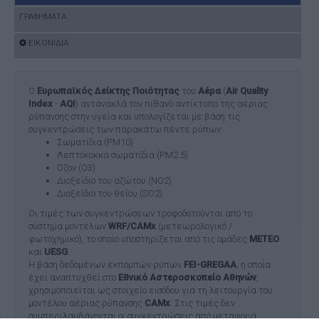
ΓΡΑΦΗΜΑΤΑ
ΕΙΚΟΝΙΔΙΑ
Ο
Ευρωπαϊκός Δείκτης Ποιότητας
του
Αέρα
(
Air Quality
Index
-
AQI
) αντανακλά τον πιθανό αντίκτυπο της αέριας
ρύπανσης στην υγεία και υπολογίζεται με βάση τις
συγκεντρώσεις των παρακάτω πέντε ρύπων:
Σωματίδια (PM10)
Λεπτόκοκκα σωματίδια (PM2.5)
Όζον (O3)
Διοξείδιο του αζώτου (NO2)
Διοξείδιο του θείου (SO2)
Οι τιμές των συγκεντρώσεων τροφοδοτούνται από το
σύστημα μοντέλων
WRF/CAMx
(μετεωρολογικό /
φωτοχημικό), το οποίο υποστηρίζεται από τις ομάδες
ΜΕΤΕΟ
και
UESG
.
Η βάση δεδομένων εκπομπών ρύπων
FEI-GREGAA
, η οποία
έχει αναπτυχθεί στο
Εθνικό Αστεροσκοπείο Αθηνών
,
χρησιμοποιείται ως στοιχείο εισόδου για τη λειτουργία του
μοντέλου αέριας ρύπανσης
CAMx
. Στις τιμές δεν
συμπεριλαμβάνονται οι συγκεντρώσεις από μεταφορά