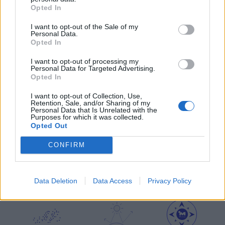
Opted In
I want to opt-out of the Sale of my
μετεωρολογικοί
χάρτες
meteonow
Personal Data.
σταθμοί
κεραυνών
Opted In
I want to opt-out of processing my
Personal Data for Targeted Advertising.
Opted In
κάμερες
ο καιρός
ο καιρός
στην Ευρώπη
στον κόσμο
I want to opt-out of Collection, Use,
Retention, Sale, and/or Sharing of my
Personal Data that Is Unrelated with the
ΧΑΡΤΕΣ ΠΡΟΓΝΩΣΗΣ
Purposes for which it was collected.
Opted Out
CONFIRM
ιστιοπλοϊκοί
χάρτες
χάρτης
Data Deletion
Data Access
Privacy Policy
χάρτες
κύματος
παραλιών