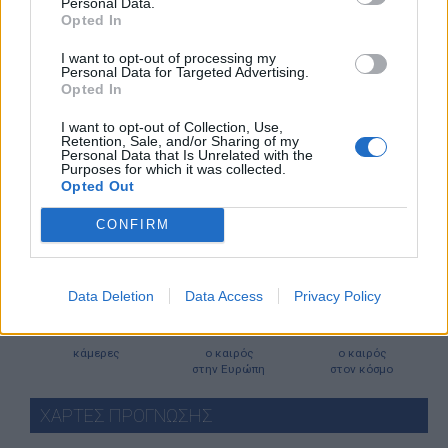
Personal Data.
Opted In
Τα δεδομένα προέρχονται από την ευρωπαϊκή
Yπηρεσία
Παρακολούθησης της Ατμόσφαιρας - Copernicus
I want to opt-out of processing my
Personal Data for Targeted Advertising.
Opted In
I want to opt-out of Collection, Use,
Retention, Sale, and/or Sharing of my
Ο ΚΑΙΡΟΣ ΤΩΡΑ (LIVE)
Personal Data that Is Unrelated with the
Purposes for which it was collected.
Opted Out
CONFIRM
μετεωρολογικοί
χάρτες
meteonow
σταθμοί
κεραυνών
Data Deletion
Data Access
Privacy Policy
κάμερες
ο καιρός
ο καιρός
στην Ευρώπη
στον κόσμο
ΧΑΡΤΕΣ ΠΡΟΓΝΩΣΗΣ