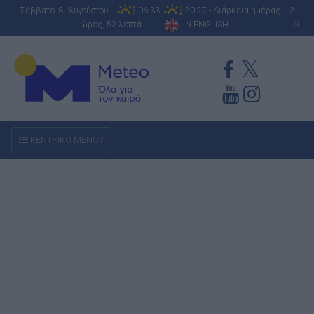
Σάββατο 8 Αυγούστου
06:33
20:27 - Διάρκεια ημέρας: 13
ώρες, 53 λεπτά |
IN ENGLISH
N
ΚΕΝΤΡΙΚΟ ΜΕΝΟΥ