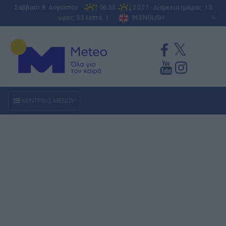
Σάββατο 8 Αυγούστου
06:33
20:27 - Διάρκεια ημέρας: 13
ώρες, 53 λεπτά |
IN ENGLISH
N
ΚΕΝΤΡΙΚΟ ΜΕΝΟΥ