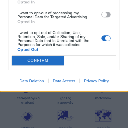
Opted In
ΔΕΝ ΠΡΟΒΛΕΠΕΤΑΙ
ΔΕΝ ΠΡΟΒΛΕΠΕΤΑΙ
00:00
ΓΥΡΗ ΑΠΟ ΧΟΡΤΑ
ΓΥΡΗ ΑΠΟ ΕΛΙΕΣ
I want to opt-out of processing my
Personal Data for Targeted Advertising.
ΔΕΝ ΠΡΟΒΛΕΠΕΤΑΙ
ΔΕΝ ΠΡΟΒΛΕΠΕΤΑΙ
03:00
Opted In
ΓΥΡΗ ΑΠΟ ΧΟΡΤΑ
ΓΥΡΗ ΑΠΟ ΕΛΙΕΣ
I want to opt-out of Collection, Use,
Τα δεδομένα προέρχονται από την ευρωπαϊκή
Yπηρεσία
Retention, Sale, and/or Sharing of my
Παρακολούθησης της Ατμόσφαιρας - Copernicus
Personal Data that Is Unrelated with the
Purposes for which it was collected.
Opted Out
CONFIRM
Ο ΚΑΙΡΟΣ ΤΩΡΑ (LIVE)
Data Deletion
Data Access
Privacy Policy
μετεωρολογικοί
χάρτες
meteonow
σταθμοί
κεραυνών
κάμερες
ο καιρός
ο καιρός