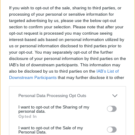
ΚΥΡΙΑΚΗ
9
ΑΥΓΟΥΣΤΟΥ
If you wish to opt-out of the sale, sharing to third parties, or
processing of your personal or sensitive information for
ΔΕΝ ΠΡΟΒΛΕΠΕΤΑΙ
ΔΕΝ ΠΡΟΒΛΕΠΕΤΑΙ
00:00
targeted advertising by us, please use the below opt-out
ΓΥΡΗ ΑΠΟ ΧΟΡΤΑ
ΓΥΡΗ ΑΠΟ ΕΛΙΕΣ
section to confirm your selection. Please note that after your
ΔΕΝ ΠΡΟΒΛΕΠΕΤΑΙ
ΔΕΝ ΠΡΟΒΛΕΠΕΤΑΙ
03:00
opt-out request is processed you may continue seeing
ΓΥΡΗ ΑΠΟ ΧΟΡΤΑ
ΓΥΡΗ ΑΠΟ ΕΛΙΕΣ
interest-based ads based on personal information utilized by
ΔΕΝ ΠΡΟΒΛΕΠΕΤΑΙ
ΔΕΝ ΠΡΟΒΛΕΠΕΤΑΙ
us or personal information disclosed to third parties prior to
06:00
ΓΥΡΗ ΑΠΟ ΧΟΡΤΑ
ΓΥΡΗ ΑΠΟ ΕΛΙΕΣ
your opt-out. You may separately opt-out of the further
ΓΥΡΗ ΑΠΟ ΧΟΡΤΑ
ΔΕΝ ΠΡΟΒΛΕΠΕΤΑΙ
disclosure of your personal information by third parties on the
09:00
ΧΑΜΗΛΗ
ΓΥΡΗ ΑΠΟ ΕΛΙΕΣ
IAB’s list of downstream participants. This information may
also be disclosed by us to third parties on the
IAB’s List of
ΓΥΡΗ ΑΠΟ ΧΟΡΤΑ
ΔΕΝ ΠΡΟΒΛΕΠΕΤΑΙ
12:00
Downstream Participants
that may further disclose it to other
ΧΑΜΗΛΗ
ΓΥΡΗ ΑΠΟ ΕΛΙΕΣ
third parties.
ΔΕΝ ΠΡΟΒΛΕΠΕΤΑΙ
ΔΕΝ ΠΡΟΒΛΕΠΕΤΑΙ
15:00
ΓΥΡΗ ΑΠΟ ΧΟΡΤΑ
ΓΥΡΗ ΑΠΟ ΕΛΙΕΣ
Personal Data Processing Opt Outs
ΔΕΝ ΠΡΟΒΛΕΠΕΤΑΙ
ΔΕΝ ΠΡΟΒΛΕΠΕΤΑΙ
18:00
ΓΥΡΗ ΑΠΟ ΧΟΡΤΑ
ΓΥΡΗ ΑΠΟ ΕΛΙΕΣ
I want to opt-out of the Sharing of my
personal data.
ΔΕΝ ΠΡΟΒΛΕΠΕΤΑΙ
ΔΕΝ ΠΡΟΒΛΕΠΕΤΑΙ
Opted In
21:00
ΓΥΡΗ ΑΠΟ ΧΟΡΤΑ
ΓΥΡΗ ΑΠΟ ΕΛΙΕΣ
I want to opt-out of the Sale of my
ΔΕΥΤΕΡΑ
10
ΑΥΓΟΥΣΤΟΥ
Personal Data.