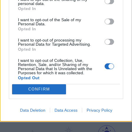
personal data.
Opted In
I want to opt-out of the Sale of my
Personal Data.
μετεωρολογικοί
χάρτες
meteonow
Opted In
σταθμοί
κεραυνών
I want to opt-out of processing my
Personal Data for Targeted Advertising.
Opted In
κάμερες
ο καιρός
ο καιρός
I want to opt-out of Collection, Use,
στην Ευρώπη
στον κόσμο
Retention, Sale, and/or Sharing of my
Personal Data that Is Unrelated with the
Purposes for which it was collected.
ΧΑΡΤΕΣ ΠΡΟΓΝΩΣΗΣ
Opted Out
CONFIRM
ιστιοπλοϊκοί
χάρτες
χάρτης
Data Deletion
Data Access
Privacy Policy
χάρτες
κύματος
παραλιών