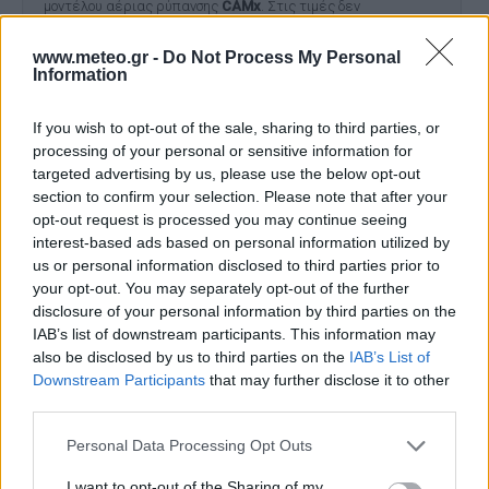
μοντέλου αέριας ρύπανσης
CAMx
. Στις τιμές δεν
συμπεριλαμβάνονται οι συγκεντρώσεις από μεταφορά
σκόνης.
www.meteo.gr -
Do Not Process My Personal
Information
If you wish to opt-out of the sale, sharing to third parties, or
processing of your personal or sensitive information for
targeted advertising by us, please use the below opt-out
section to confirm your selection. Please note that after your
opt-out request is processed you may continue seeing
interest-based ads based on personal information utilized by
Το έργο χρηματοδοτήθηκε από το Ελληνικό Ίδρυμα Έρευνας
us or personal information disclosed to third parties prior to
και Καινοτομίας (ΕΛΙΔΕΚ) και από τη Γενική Γραμματεία
Έρευνας και Καινοτομίας (ΓΓΕΚ), με αρ. Σύμβασης Έργου 409.
your opt-out. You may separately opt-out of the further
Το έργο χρηματοδοτήθηκε στο πλαίσιο της Πράξης με τίτλο
disclosure of your personal information by third parties on the
«ΘΕΣΠΙΑ ΙΙ: ΘΕμελίωση Συνεργιστικών και ολοκληρωμένων
IAB’s list of downstream participants. This information may
μεθοδολογιών και εργαλείων παρακολούθησης, διαχείρισης
also be disclosed by us to third parties on the
IAB’s List of
και πρόγνωσης Περιβαλλοντικών παραμέτρων και πιέσεων»
Downstream Participants
that may further disclose it to other
και κωδικό MIS 5002517.
third parties.
Personal Data Processing Opt Outs
Ο ΚΑΙΡΟΣ ΤΩΡΑ (LIVE)
I want to opt-out of the Sharing of my