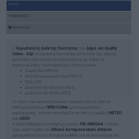
ΡΥΠΟΙ
ΓΡΑΦΗΜΑΤΑ
ΕΙΚΟΝΙΔΙΑ
Ο
Ευρωπαϊκός Δείκτης Ποιότητας
του
Αέρα
(
Air Quality
Index
-
AQI
) αντανακλά τον πιθανό αντίκτυπο της αέριας
ρύπανσης στην υγεία και υπολογίζεται με βάση τις
συγκεντρώσεις των παρακάτω πέντε ρύπων:
Σωματίδια (PM10)
Λεπτόκοκκα σωματίδια (PM2.5)
Όζον (O3)
Διοξείδιο του αζώτου (NO2)
Διοξείδιο του θείου (SO2)
Οι τιμές των συγκεντρώσεων τροφοδοτούνται από το
σύστημα μοντέλων
WRF/CAMx
(μετεωρολογικό /
φωτοχημικό), το οποίο υποστηρίζεται από τις ομάδες
ΜΕΤΕΟ
και
UESG
.
Η βάση δεδομένων εκπομπών ρύπων
FEI-GREGAA
, η οποία
έχει αναπτυχθεί στο
Εθνικό Αστεροσκοπείο Αθηνών
,
χρησιμοποιείται ως στοιχείο εισόδου για τη λειτουργία του