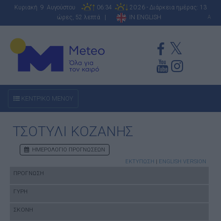
Κυριακή 9 Αυγούστου
06:34
20:26 - Διάρκεια ημέρας: 13
ώρες, 52 λεπτά |
IN ENGLISH
A
ΚΕΝΤΡΙΚΟ ΜΕΝΟΥ
ΤΣΟΤΥΛΙ ΚΟΖΑΝΗΣ
ΗΜΕΡΟΛΟΓΙΟ ΠΡΟΓΝΩΣΕΩΝ
ΕΚΤΥΠΩΣΗ
|
ENGLISH VERSION
ΠΡΟΓΝΩΣΗ
ΓΥΡΗ
ΣΚΟΝΗ